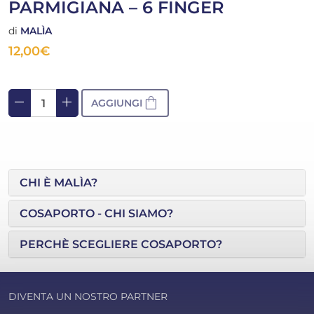
PARMIGIANA – 6 FINGER
di
MALÌA
12,00
€
remove
add
shopping_bag
AGGIUNGI
CHI È MALÌA?
COSAPORTO - CHI SIAMO?
PERCHÈ SCEGLIERE COSAPORTO?
DIVENTA UN NOSTRO PARTNER