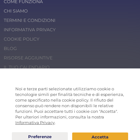
COME FUNZIONA
CHI SIAMO
TERMINI E CONDIZIONI
INFORMATIVA PRIVACY
COOKIE POLICY
BLOG
RISORSE AGGIUNTIVE
IL TUO CALENDARIO
© 2026 Cosaporto S.r.l.
P.IVA 14202471000
Noi e terze parti selezionate utilizziamo cookie o
COSAPORTO
® is a registered trademark
tecnologie simili per finalità tecniche e di esperienza,
come specificato nella cookie policy. Il rifiuto del
consenso può rendere non disponibili le relative
funzioni. Puoi accettare tutti i cookie con "Accetta".
Per ulteriori informazioni, consulta la nostra
Informativa Privacy
.