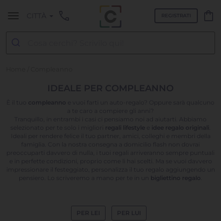
call
shopping_bag
CITTÀ
REGISTRATI
Home
/ Compleanno
IDEALE PER COMPLEANNO
È il tuo
compleanno
e vuoi farti un auto-regalo? Oppure sarà qualcuno
a te caro a compiere gli anni?
Tranquillo, in entrambi i casi ci pensiamo noi ad aiutarti. Abbiamo
selezionato per te solo i migliori
regali lifestyle
e
idee regalo originali
.
Ideali per rendere felice il tuo partner, amici, colleghi e membri della
famiglia. Con la nostra consegna a domicilio flash non dovrai
preoccuparti davvero di nulla, i tuoi regali arriveranno sempre puntuali
e in perfette condizioni, proprio come li hai scelti. Ma se vuoi davvero
impressionare il festeggiato, personalizza il tuo regalo aggiungendo un
pensiero. Lo scriveremo a mano per te in un
bigliettino regalo
.
PER LEI
PER LUI