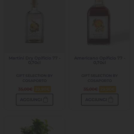
Martini Dry Opificio 77 -
Americano Opificio 77 -
0,70cl
0,70cl
GIFT SELECTION BY
GIFT SELECTION BY
COSAPORTO
COSAPORTO
35,00
€
29,90
€
35,00
€
29,90
€
shopping_bag
shopping_bag
AGGIUNGI
AGGIUNGI