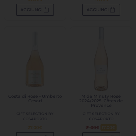
shopping_bag
shopping_bag
AGGIUNGI
AGGIUNGI
Costa di Rose - Umberto
M de Minuty Rosé
Cesari
2024/2025, Côtes de
Provence
GIFT SELECTION BY
GIFT SELECTION BY
COSAPORTO
COSAPORTO
27,00
€
21,00
€
17,00
€