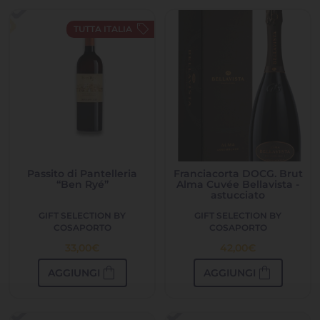
sell
TUTTA ITALIA
Passito di Pantelleria
Franciacorta DOCG. Brut
“Ben Ryé”
Alma Cuvée Bellavista -
astucciato
GIFT SELECTION BY
GIFT SELECTION BY
COSAPORTO
COSAPORTO
33,00
€
42,00
€
shopping_bag
shopping_bag
AGGIUNGI
AGGIUNGI