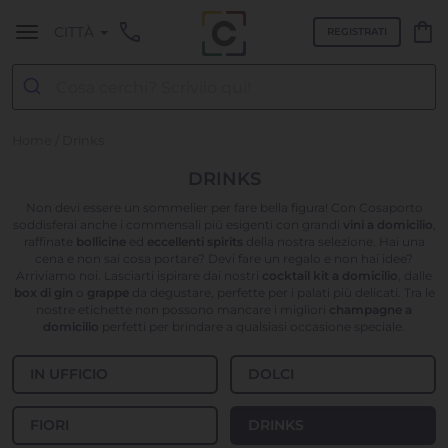
call
shopping_bag
CITTÀ
REGISTRATI
Home
/ Drinks
DRINKS
Non devi essere un sommelier per fare bella figura! Con Cosaporto
soddisferai anche i commensali più esigenti con grandi
vini a domicilio
,
raffinate
bollicine
ed
eccellenti spirits
della nostra selezione. Hai una
cena e non sai cosa portare? Devi fare un regalo e non hai idee?
Arriviamo noi. Lasciarti ispirare dai nostri
cocktail kit a domicilio
, dalle
box di gin
o
grappe
da degustare, perfette per i palati più delicati. Tra le
nostre etichette non possono mancare i migliori
champagne a
domicilio
perfetti per brindare a qualsiasi occasione speciale.
IN UFFICIO
DOLCI
FIORI
DRINKS