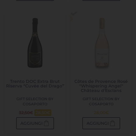
Trento DOC Extra Brut
Côtes de Provence Rosé
Riserva “Cuvée del Drago”
"Whispering Angel"
Château d'Esclans
GIFT SELECTION BY
GIFT SELECTION BY
COSAPORTO
COSAPORTO
32,50
€
28,50
€
28,00
€
shopping_bag
shopping_bag
AGGIUNGI
AGGIUNGI