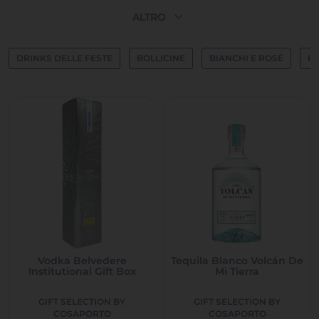
expand_more
ALTRO
DRINKS DELLE FESTE
BOLLICINE
BIANCHI E ROSÈ
RO
Vodka Belvedere
Tequila Blanco Volcán De
Institutional Gift Box
Mi Tierra
GIFT SELECTION BY
GIFT SELECTION BY
COSAPORTO
COSAPORTO