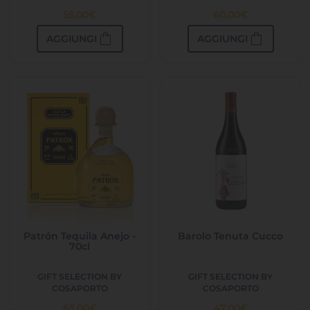
55,00
€
60,00
€
shopping_bag
shopping_bag
AGGIUNGI
AGGIUNGI
Patrón Tequila Anejo -
Barolo Tenuta Cucco
70cl
GIFT SELECTION BY
GIFT SELECTION BY
COSAPORTO
COSAPORTO
65,00
€
47,00
€