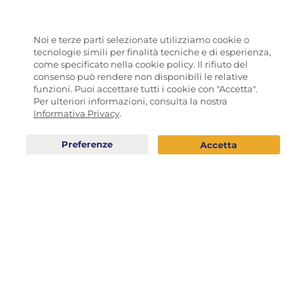
Noi e terze parti selezionate utilizziamo cookie o
tecnologie simili per finalità tecniche e di esperienza,
come specificato nella cookie policy. Il rifiuto del
consenso può rendere non disponibili le relative
funzioni. Puoi accettare tutti i cookie con "Accetta".
Per ulteriori informazioni, consulta la nostra
Informativa Privacy
.
Champagne Brut Réserve
Franciacorta DOCG cuvée
– Boizel
prestige extra brut con
astuccio - Ca' del Bosco
SELEZIONE ENOTECA LONGO
SELEZIONE ENOTECA LONGO
64,00
€
40,00
€
shopping_bag
ESAURITO
AGGIUNGI
sell
TUTTA ITALIA