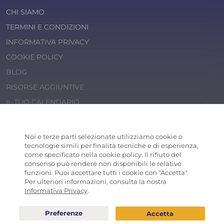
CHI SIAMO
TERMINI E CONDIZIONI
INFORMATIVA PRIVACY
COOKIE POLICY
BLOG
RISORSE AGGIUNTIVE
IL TUO CALENDARIO
© 2026 Cosaporto S.r.l.
P.IVA 14202471000
Noi e terze parti selezionate utilizziamo cookie o
COSAPORTO
® is a registered trademark
tecnologie simili per finalità tecniche e di esperienza,
come specificato nella cookie policy. Il rifiuto del
consenso può rendere non disponibili le relative
funzioni. Puoi accettare tutti i cookie con "Accetta".
Per ulteriori informazioni, consulta la nostra
Informativa Privacy
.