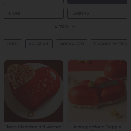
FIORI
DRINKS
expand_more
ALTRO
TORTE
COLAZIONI
CIOCCOLATO
PICCOLA PASTICCE
Torta Moderna dell'Amore
Monoporzione Doppio