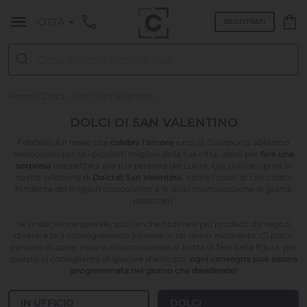
call
shopping_bag
CITTÀ
REGISTRATI
Home
/
Dolci
/ Dolci San Valentino
DOLCI DI SAN VALENTINO
Febbraio è il mese che
celebra l'amore
e noi di Cosaporto abbiamo
selezionato per te i prodotti migliori della tua città, ideali per
fare una
sorpresa
inaspettata alla tua persona del cuore. Qui puoi scoprire la
nostra selezione di
Dolci di San Valentino
, come i cuori di cioccolata
fondente dei migliori cioccolatieri e le dolci monoporzione di grandi
pasticceri.
Se l'indecisione prevale, puoi anche ordinare più prodotti da negozi
diversi e te li consegneremo insieme in un unico momento. Ci piace
pensare di poter esservi d'aiuto quando si tratta di fare bella figura, per
questo vi consigliamo di giocare d'anticipo,
ogni consegna può essere
programmata nel giorno che desiderate!
IN UFFICIO
DOLCI