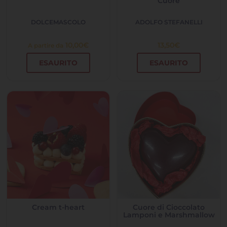
Cuore
DOLCEMASCOLO
ADOLFO STEFANELLI
10,00
€
13,50
€
A partire da
ESAURITO
ESAURITO
Cream t-heart
Cuore di Cioccolato
Lamponi e Marshmallow