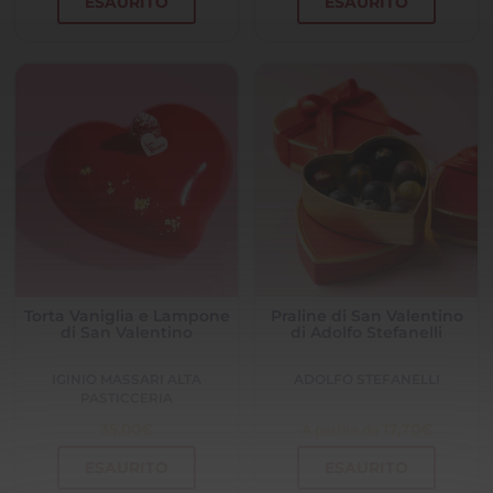
ESAURITO
ESAURITO
Torta Vaniglia e Lampone
Praline di San Valentino
di San Valentino
di Adolfo Stefanelli
IGINIO MASSARI ALTA
ADOLFO STEFANELLI
PASTICCERIA
35,00
€
17,70
€
A partire da
ESAURITO
ESAURITO