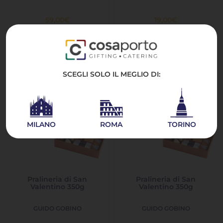
59,00
€
19,00
€
ESAURITO
ESAURITO
SCEGLI SOLO IL MEGLIO DI:
MILANO
ROMA
TORINO
Pralineria di San
Pralineria di San
Valentino 350g
Valentino 350g
GUIDO GOBINO
GUIDO GOBINO