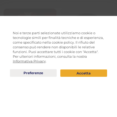
Noi e terze parti selezionate utilizziamo cookie o
tecnologie simili per finalità tecniche e di esperienza,
come specificato nella cookie policy. Il rifiuto del
consenso può rendere non disponibili le relative
funzioni. Puoi accettare tutti i cookie con "Accetta".
Per ulteriori informazioni, consulta la nostra
Informativa Privacy
.
Tarte a nous di San
Torta Hanami a Cuore
Valentino
ADOLFO STEFANELLI
LE LEVAIN
38,50
€
30,00
€
ESAURITO
ESAURITO