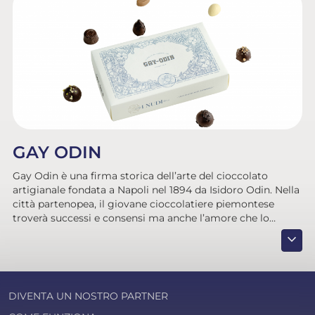
GAY ODIN
Gay Odin è una firma storica dell’arte del cioccolato
artigianale fondata a Napoli nel 1894 da Isidoro Odin. Nella
città partenopea, il giovane cioccolatiere piemontese
troverà successi e consensi ma anche l’amore che lo
porterà a sposare Onorina Gay. Successivamente,
expand_more
rendendosi conto che sua figlia non desiderava continuare
l'attività di famiglia, Isidoro scelse di trasferire la proprietà
dell'azienda nelle mani della famiglia Castaldi-Maglietta
che ancora oggi gestisce l’antica cioccolateria. Dalla
DIVENTA UN NOSTRO PARTNER
qualità delle pregiate miscele di cacao, con una