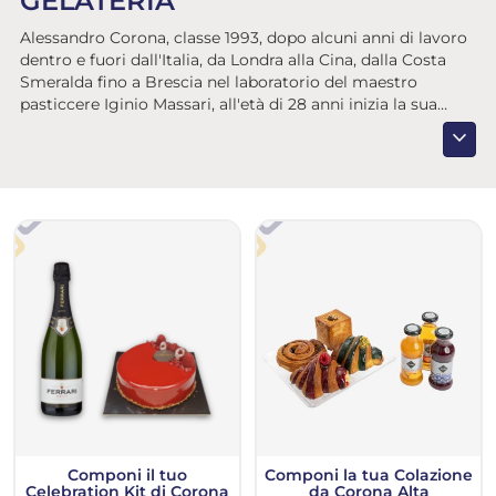
GELATERIA
Alessandro Corona, classe 1993, dopo alcuni anni di lavoro
dentro e fuori dall'Italia, da Londra alla Cina, dalla Costa
Smeralda fino a Brescia nel laboratorio del maestro
pasticcere Iginio Massari, all'età di 28 anni inizia la sua
carriera imprenditoriale nel mondo della pasticceria e
expand_more
gelateria. La sua visione è "creare una commistione tra
pasticceria e gelateria, esaltando questi due rami del
mondo del dolce attraverso una sintesi tra passione per il
bello, ricerca della perfezione ed esaltazione delle
eccellenze gastronomiche del territorio". Ed è proprio
questa visione che lo porta, a Novembre 2021, sfidando con
coraggio il periodo storico che stiamo attraversando, a
realizzare il sogno di aprire Corona - alta pasticceria e
gelateria- nel cuore di Milano, nella storica zona di Porta
Venezia: un nuovo concept store, dinamico nella sua
proposta e nella sua gestione.
Componi il tuo
Componi la tua Colazione
Celebration Kit di Corona
da Corona Alta