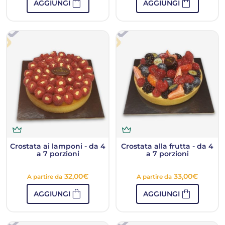
shopping_bag
shopping_bag
AGGIUNGI
AGGIUNGI
Crostata ai lamponi - da 4
Crostata alla frutta - da 4
a 7 porzioni
a 7 porzioni
32,00
€
33,00
€
A partire da
A partire da
shopping_bag
shopping_bag
AGGIUNGI
AGGIUNGI