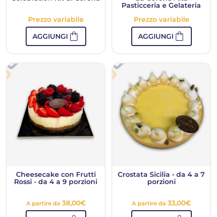
Pasticceria e Gelateria
Prezzo variabile
Prezzo variabile
shopping_bag
shopping_bag
AGGIUNGI
AGGIUNGI
Cheesecake con Frutti
Crostata Sicilia - da 4 a 7
Rossi - da 4 a 9 porzioni
porzioni
38,00
€
33,00
€
A partire da
A partire da