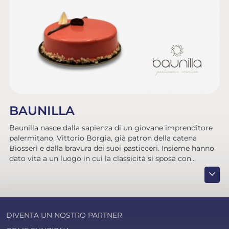
BAUNILLA
Baunilla nasce dalla sapienza di un giovane imprenditore
palermitano, Vittorio Borgia, già patron della catena
Biosserì e dalla bravura dei suoi pasticceri. Insieme hanno
dato vita a un luogo in cui la classicità si sposa con
creazioni inedite per la piazza milanese. Qualche tocco di
expand_more
originalità in grado di soddisfare il palato del grande
pubblico, un ambiente fresco ed elegante, sono solo alcuni
degli ingredienti che rendono le nuove pasticcerie Baunilla
un luogo speciale per colazione, pranzo e merenda. È
DIVENTA UN NOSTRO PARTNER
questa la visione di Vittorio, secondo la quale ciascun