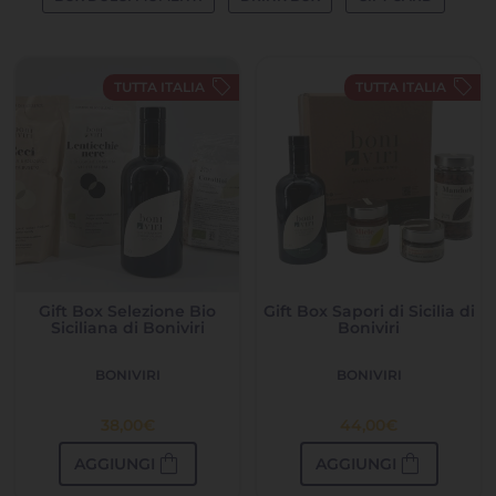
sell
sell
TUTTA ITALIA
TUTTA ITALIA
Gift Box Selezione Bio
Gift Box Sapori di Sicilia di
Siciliana di Boniviri
Boniviri
BONIVIRI
BONIVIRI
38,00
€
44,00
€
shopping_bag
shopping_bag
AGGIUNGI
AGGIUNGI