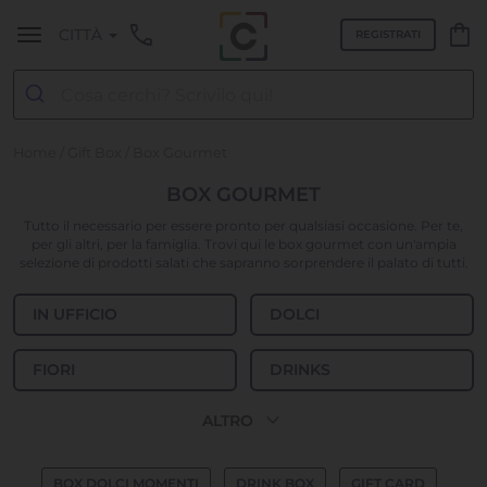
call
shopping_bag
CITTÀ
REGISTRATI
Home
/
Gift Box
/ Box Gourmet
BOX GOURMET
Tutto il necessario per essere pronto per qualsiasi occasione. Per te,
per gli altri, per la famiglia. Trovi qui le box gourmet con un'ampia
selezione di prodotti salati che sapranno sorprendere il palato di tutti.
IN UFFICIO
DOLCI
FIORI
DRINKS
expand_more
ALTRO
BOX DOLCI MOMENTI
DRINK BOX
GIFT CARD