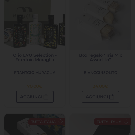
Olio EVO Selection -
Box regalo "Tris Mix
Frantoio Muraglia
Assortito"
FRANTOIO MURAGLIA
BIANCOINSOLITO
70,00
€
34,00
€
shopping_bag
shopping_bag
AGGIUNGI
AGGIUNGI
sell
sell
TUTTA ITALIA
TUTTA ITALIA