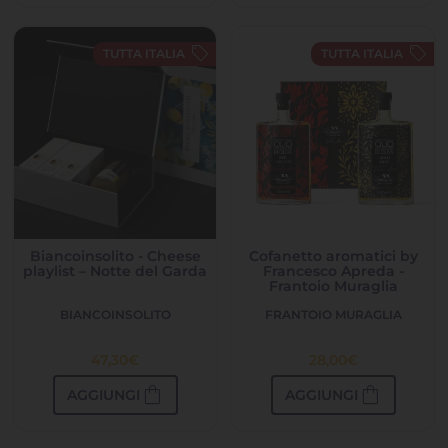
sell
sell
TUTTA ITALIA
TUTTA ITALIA
Biancoinsolito - Cheese
Cofanetto aromatici by
playlist – Notte del Garda
Francesco Apreda -
Frantoio Muraglia
BIANCOINSOLITO
FRANTOIO MURAGLIA
47,30
€
28,00
€
shopping_bag
shopping_bag
AGGIUNGI
AGGIUNGI