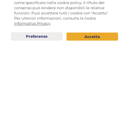
come specificato nella cookie policy. Il rifiuto del
consenso può rendere non disponibili le relative
funzioni. Puoi accettare tutti i cookie con "Accetta".
Per ulteriori informazioni, consulta la nostra
Informativa Privacy
.
Box regalo "Cheese
Box latta pistacchio e
playlist" con Alessi
nocciola experience
BIANCOINSOLITO
DOMORI
99,00
€
82,50
€
ESAURITO
ESAURITO
sell
TUTTA ITALIA