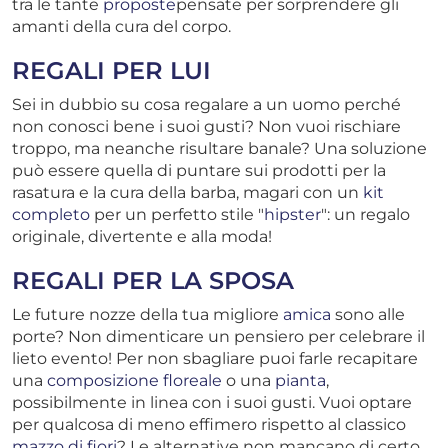
tra le tante
proposte
pensate per sorprendere gli
amanti della cura del corpo.
REGALI PER LUI
Sei in dubbio su cosa regalare a un uomo perché
non conosci bene i suoi gusti? Non vuoi rischiare
troppo, ma neanche risultare banale? Una soluzione
può essere quella di puntare sui prodotti per la
rasatura e la cura della barba, magari con un
kit
completo
per un perfetto stile "
hipster
": un regalo
originale, divertente e alla moda!
REGALI PER LA SPOSA
Le future nozze della tua migliore
amica
sono alle
porte? Non dimenticare un pensiero per celebrare il
lieto evento! Per non sbagliare puoi farle recapitare
una
composizione floreale
o una
pianta
,
possibilmente in linea con i suoi gusti. Vuoi optare
per qualcosa di meno effimero rispetto al classico
mazzo di fiori
? Le alternative non mancano di certo.