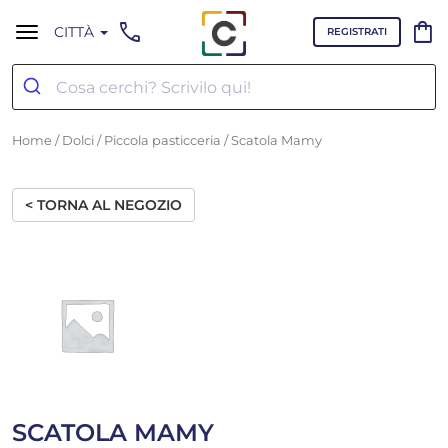
call
shopping_bag
CITTÀ
REGISTRATI
Home
/
Dolci
/
Piccola pasticceria
/ Scatola Mamy
< TORNA AL NEGOZIO
SCATOLA MAMY