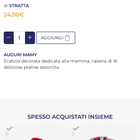
di
STRATTA
24,00
€
remove
add
shopping_bag
AGGIUNGI
AUGURI MAMY
Scatola decorata dedicata alla mamma, ripiena di 16
deliziose praline assortite.
SPESSO ACQUISTATI INSIEME