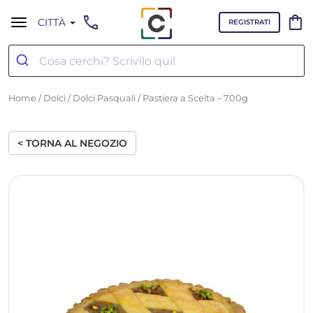
call
shopping_bag
CITTÀ
REGISTRATI
Home
/
Dolci
/
Dolci Pasquali
/ Pastiera a Scelta – 700g
< TORNA AL NEGOZIO