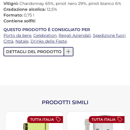
Vitigni:
Chardonnay 65%, pinot nero 29%, pinot bianco 6%
Gradazione alcolica:
12,5%
Formato:
0,75 l
Contiene solfiti
QUESTO PRODOTTO È CONSIGLIATO PER
Porto da bere
,
Celebration
,
Regali Aziendali
,
Spedizione fuori
Città
,
Natale
,
Drinks delle Feste
.
add
DETTAGLI DEL PRODOTTO
PRODOTTI SIMILI
sell
sell
TUTTA ITALIA
TUTTA ITALIA