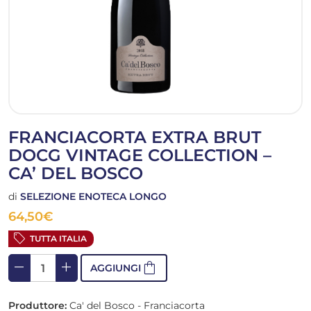
FRANCIACORTA EXTRA BRUT
DOCG VINTAGE COLLECTION –
CA’ DEL BOSCO
di
SELEZIONE ENOTECA LONGO
64,50
€
sell
TUTTA ITALIA
remove
add
shopping_bag
AGGIUNGI
Produttore:
Ca' del Bosco - Franciacorta