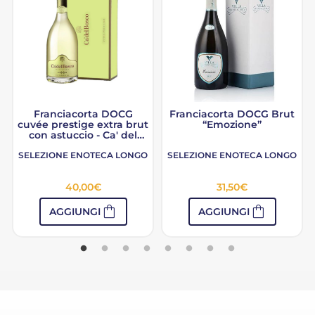
Franciacorta DOCG
Franciacorta DOCG Brut
cuvée prestige extra brut
“Emozione”
con astuccio - Ca' del
Bosco
SELEZIONE ENOTECA LONGO
SELEZIONE ENOTECA LONGO
40,00
€
31,50
€
shopping_bag
shopping_bag
AGGIUNGI
AGGIUNGI