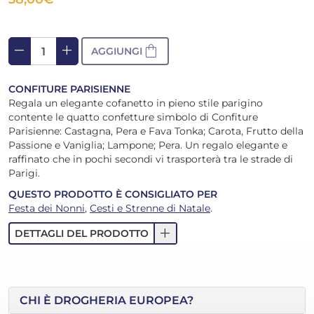
remove
add
shopping_bag
AGGIUNGI
CONFITURE PARISIENNE
Regala un elegante cofanetto in pieno stile parigino
contente le quatto confetture simbolo di Confiture
Parisienne: Castagna, Pera e Fava Tonka; Carota, Frutto della
Passione e Vaniglia; Lampone; Pera. Un regalo elegante e
raffinato che in pochi secondi vi trasporterà tra le strade di
Parigi.
QUESTO PRODOTTO È CONSIGLIATO PER
Festa dei Nonni
,
Cesti e Strenne di Natale
.
add
DETTAGLI DEL PRODOTTO
CHI È DROGHERIA EUROPEA?