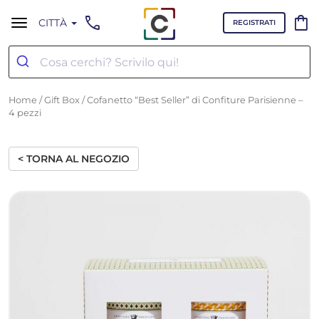
call
shopping_bag
CITTÀ
REGISTRATI
Home
/
Gift Box
/ Cofanetto “Best Seller” di Confiture Parisienne –
4 pezzi
< TORNA AL NEGOZIO