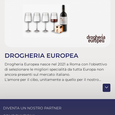
DROGHERIA EUROPEA
Drogheria Europea nasce nel 2021 a Roma con l'obiettivo
di selezionare le migliori specialità da tutta Europa non
ancora presenti sul mercato italiano.
L'amore per il cibo, unitamente a quello per il nostro
continente, ha dato vita ad una nuova piattaforma di
expand_more
prodotti premium, nati per stupire il consumatore. Qualità
delle materie prime, design del packaging, senza
tralasciare la sostenibilità, sono infatti i driver che ci
guidano nella scelta dei brand che vi vogliamo proporre.
DIVENTA UN NOSTRO PARTNER
Crediamo molto nella responsabilità sociale che ogni