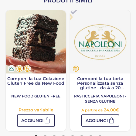
PRODOTTI SIMILI
Componi la tua Colazione
Componi la tua torta
Gluten Free da New Food
Personalizzata senza
glutine - da 4 a 20
porzioni
NEW FOOD GLUTEN FREE
PASTICCERIA NAPOLEONI -
SENZA GLUTINE
Prezzo variabile
24,00
€
A partire da
shopping_bag
shopping_bag
AGGIUNGI
AGGIUNGI