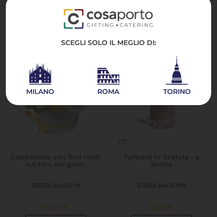
45,00
€
25,00
€
A partire da
ESAURITO
ESAURITO
SCEGLI SOLO IL MEGLIO DI:
MILANO
ROMA
TORINO
Cappelliera con fiori misti
Tulipani in Scatola - a
sui toni del giallo
Scelta
EREDI BAGATIN
EREDI BAGATIN
60,00
€
55,00
€