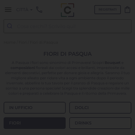
call
shopping_bag
CITTÀ
REGISTRATI
Home
/
Fiori
/ Fiori di Pasqua
FIORI DI PASQUA
A Pasqua i fiori sono sinonimo di Primavera! Scopri
Bouquet
e
composizioni
floreali dai colori accesi e brillanti, impreziosite da
elementi decorativi, perfette per donare gioia e allegria. Saranno il tuo
migliore alleato per ridare vita a ogni ambiente dopo il periodo
invernale, abbellire la tua tavola per il pranzo di Pasqua e regalare un
sorriso a una persona speciale! Scegli tra splendide creazioni dai mille
colori e preparati a celebrare la Pasqua e il ritorno della Primavera.
IN UFFICIO
DOLCI
FIORI
DRINKS