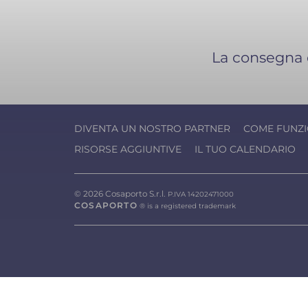
La consegna d
DIVENTA UN NOSTRO PARTNER
COME FUNZ
RISORSE AGGIUNTIVE
IL TUO CALENDARIO
© 2026 Cosaporto S.r.l.
P.IVA 14202471000
COSAPORTO
® is a registered trademark