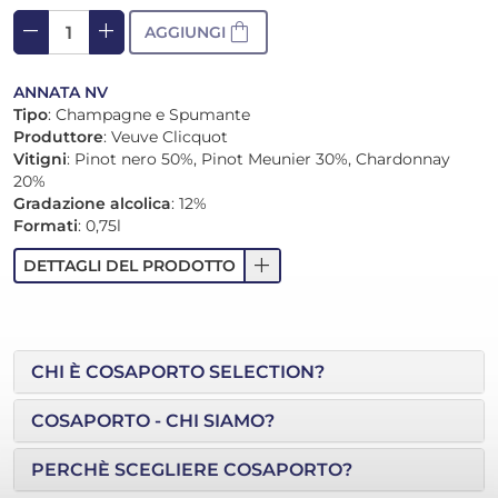
remove
add
shopping_bag
AGGIUNGI
ANNATA NV
Tipo
: Champagne e Spumante
Produttore
: Veuve Clicquot
Vitigni
: Pinot nero 50%, Pinot Meunier 30%, Chardonnay
20%
Gradazione alcolica
: 12%
Formati
: 0,75l
add
DETTAGLI DEL PRODOTTO
CHI È COSAPORTO SELECTION?
COSAPORTO - CHI SIAMO?
PERCHÈ SCEGLIERE COSAPORTO?