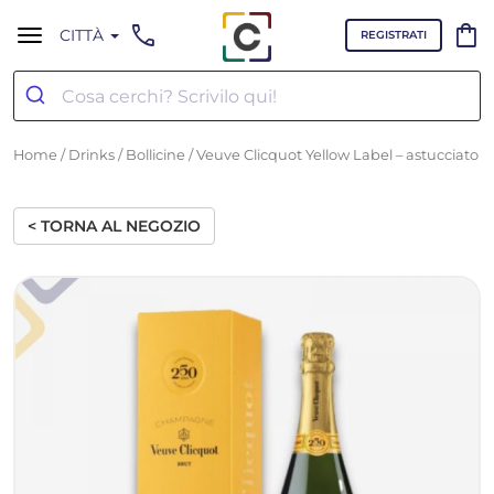
call
shopping_bag
CITTÀ
REGISTRATI
Home
/
Drinks
/
Bollicine
/ Veuve Clicquot Yellow Label – astucciato
< TORNA AL NEGOZIO