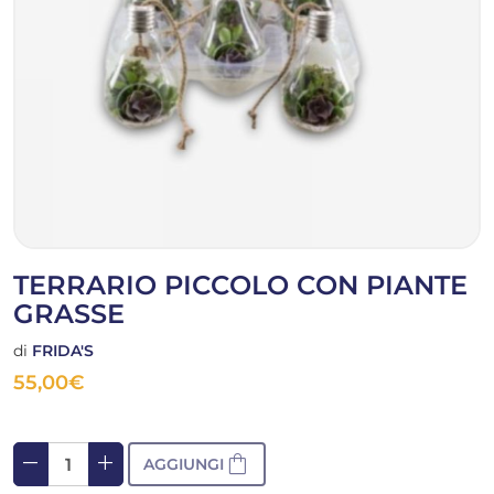
TERRARIO PICCOLO CON PIANTE
GRASSE
di
FRIDA'S
55,00
€
remove
add
shopping_bag
AGGIUNGI