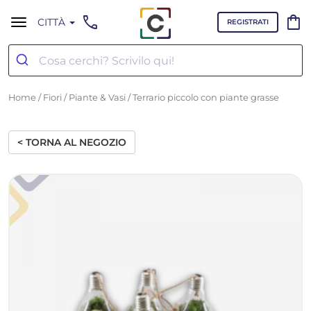
call
shopping_bag
CITTÀ
REGISTRATI
Home
/
Fiori
/
Piante & Vasi
/ Terrario piccolo con piante grasse
< TORNA AL NEGOZIO