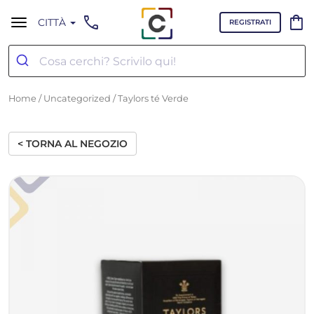
call
shopping_bag
CITTÀ
REGISTRATI
Home
/
Uncategorized
/ Taylors té Verde
< TORNA AL NEGOZIO