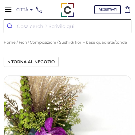
call
shopping_bag
CITTÀ
REGISTRATI
Home
/
Fiori
/
Composizioni
/ Sushi di fiori – base quadrata/tonda
< TORNA AL NEGOZIO