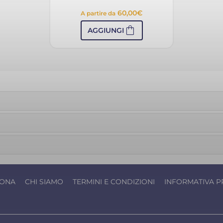
60,00
€
A partire da
shopping_bag
AGGIUNGI
IONA
CHI SIAMO
TERMINI E CONDIZIONI
INFORMATIVA P