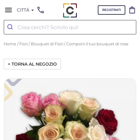
call
shopping_bag
CITTÀ
REGISTRATI
Home
/
Fiori
/
Bouquet di Fiori
/ Componi il tuo bouquet di rose
< TORNA AL NEGOZIO