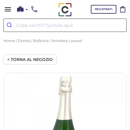
call
shopping_bag
REGISTRATI
Home
/
Drinks
/
Bollicine
/ Amaltea Loxarel
< TORNA AL NEGOZIO