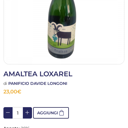
AMALTEA LOXAREL
di
PANIFICIO DAVIDE LONGONI
23,00
€
remove
add
shopping_bag
AGGIUNGI