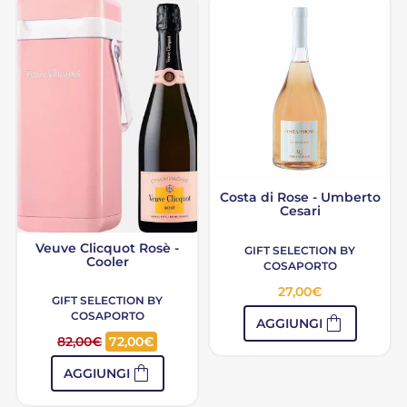
Costa di Rose - Umberto
Cesari
Veuve Clicquot Rosè -
GIFT SELECTION BY
Cooler
COSAPORTO
27,00
€
GIFT SELECTION BY
COSAPORTO
shopping_bag
AGGIUNGI
82,00
€
72,00
€
shopping_bag
AGGIUNGI