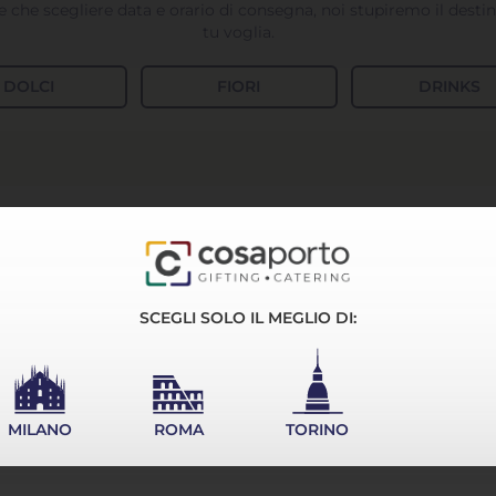
 che scegliere data e orario di consegna, noi stupiremo il des
tu voglia.
DOLCI
FIORI
DRINKS
SCEGLI SOLO IL MEGLIO DI:
MILANO
ROMA
TORINO