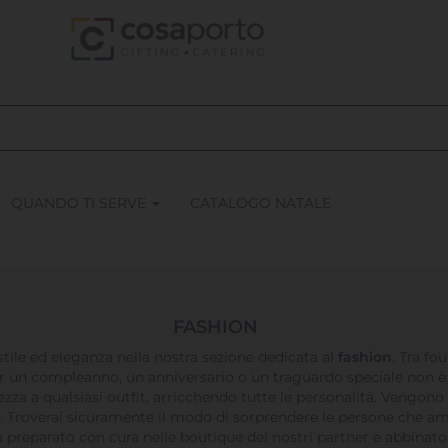
QUANDO TI SERVE
CATALOGO NATALE
FASHION
tile ed eleganza nella nostra sezione dedicata al
fashion
. Tra fou
 per un compleanno, un anniversario o un traguardo speciale non è
za a qualsiasi outfit, arricchendo tutte le personalità. Vengono r
se. Troverai sicuramente il modo di sorprendere le persone che ami
rrà preparato con cura nelle boutique dei nostri partner e abbinat