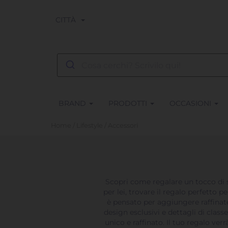
CITTÀ
BRAND
PRODOTTI
OCCASIONI
Home
/
Lifestyle
/ Accessori
Scopri come regalare un tocco di s
per lei, trovare il regalo perfetto
è pensato per aggiungere raffinatez
design esclusivi e dettagli di clas
unico e raffinato. Il tuo regalo ve