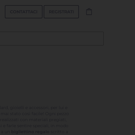
shopping_bag
CONTATTACI
REGISTRATI
lard, gioielli e accessori, per lui e
 mai stato così facile! Ogni pezzo
ealizzati con materiali pregiati,
 e farle sentire speciali, in modo
o a un
bigliettino regalo
scritto a