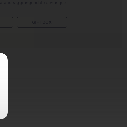
tinatario raggiungendolo dovunque
GIFT BOX