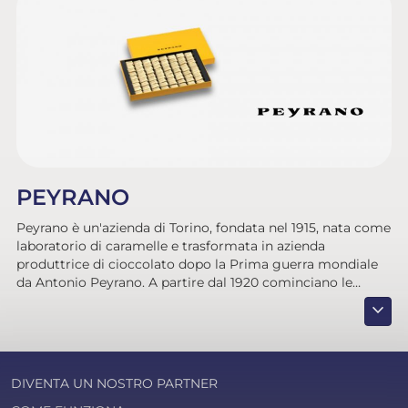
PEYRANO
Peyrano è un'azienda di Torino, fondata nel 1915, nata come
laboratorio di caramelle e trasformata in azienda
produttrice di cioccolato dopo la Prima guerra mondiale
da Antonio Peyrano. A partire dal 1920 cominciano le
forniture regolari alla famiglia reale italiana. La tradizione
expand_more
continua ancora oggi con la produzione di oltre ottanta
varietà di cioccolatini assortiti, ripieni, giandujotti e
gelatine alla frutta.
DIVENTA UN NOSTRO PARTNER