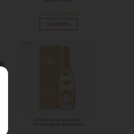
ARMANI / FIORI
130,00
€
A partire da
ESAURITO
tti
Cristal Louis Roederer
ne -
Champagne Astucciato