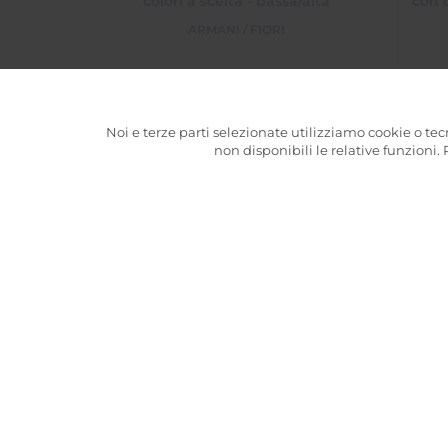
colori a scelta - bassa/alta
con c
ARMANI / FIORI
45,00
€
A partire da
ESAURITO
Noi e terze parti selezionate utilizziamo cookie o tec
non disponibili le relative funzioni. 
Sacchettino Juta con Tulipani
Bou
a Scelta - Da Piccolo a Grande