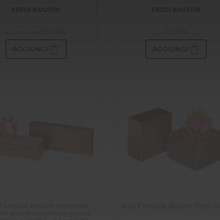
EREDI BAGATIN
EREDI BAGATIN
150,00
€
75,00
€
A partire da
shopping_bag
shopping_bag
AGGIUNGI
AGGIUNGI
Floreale Brown elementi
Box Floreale Brown Fiori Ro
me quadrata/rettangolare