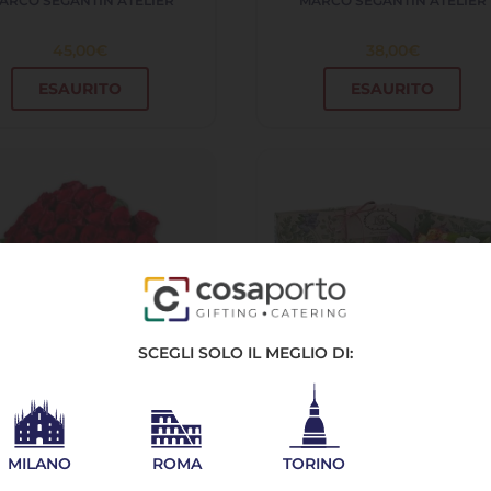
ARCO SEGANTIN ATELIER
MARCO SEGANTIN ATELIER
45,00
€
38,00
€
ESAURITO
ESAURITO
SCEGLI SOLO IL MEGLIO DI:
o di Rose Rosse - 50/100
Cofanetto a libro con Bisco
rose
artigianali e Fiori di Stagio
MILANO
ROMA
TORINO
media/grande