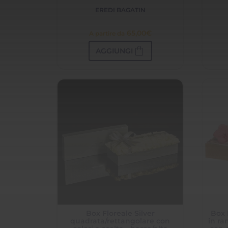
EREDI BAGATIN
65,00
€
A partire da
shopping_bag
AGGIUNGI
Box Floreale Silver
Box 
quadrata/rettangolare con
in ra