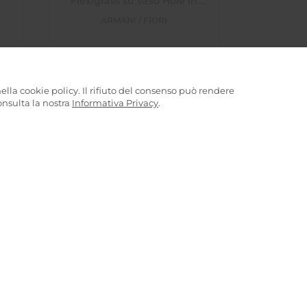
Flexigrass su vaso Hole in
pietra Teakstone
ARMANI / FIORI
210,00
€
ESAURITO
ella cookie policy. Il rifiuto del consenso può rendere
consulta la nostra
Informativa Privacy
.
Box a cilindro con mix di rose
de