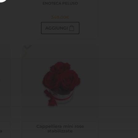
ENOTECA PELUSO
349,00
€
shopping_bag
AGGIUNGI
Cappelliera mini rose
ta
stabilizzate