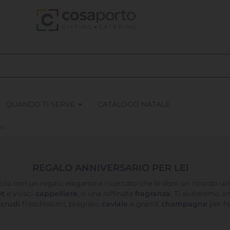
QUANDO TI SERVE
CATALOGO NATALE
ei
REGALO ANNIVERSARIO PER LEI
cila con un regalo elegante e ricercato che le doni un ricordo uni
t
e vivaci
cappelliere
, o una raffinata
fragranza
. Ti aiuteremo a
i
crudi
freschissimi, pregiato
caviale
e grandi
champagne
per fe