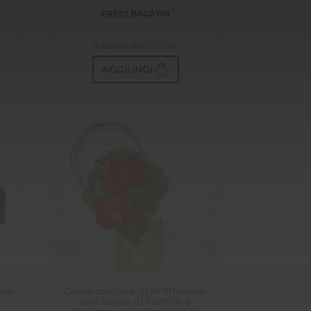
EREDI BAGATIN
50,00
€
A partire da
shopping_bag
AGGIUNGI
ssi
Composizione di Anthurium
con foglie di Formio e