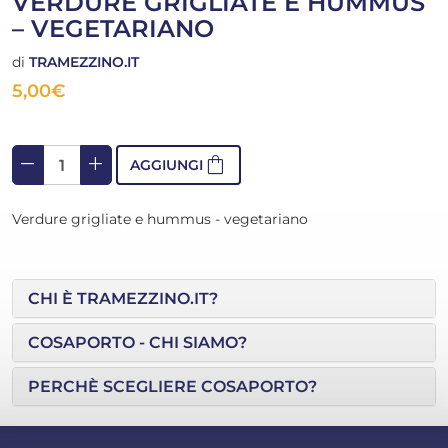
VERDURE GRIGLIATE E HUMMUS
– VEGETARIANO
di
TRAMEZZINO.IT
5,00
€
remove
add
shopping_bag
AGGIUNGI
Verdure grigliate e hummus - vegetariano
CHI È TRAMEZZINO.IT?
COSAPORTO - CHI SIAMO?
PERCHÈ SCEGLIERE COSAPORTO?