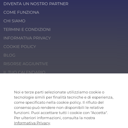
DIVENTA UN NOSTRO PARTNER
COME FUNZIONA
CHI SIAMO
TERMINI E CONDIZIONI
INFORMATIVA PRIVACY
COOKIE POLICY
BLOG
RISORSE AGGIUNTIVE
IL TUO CALENDARIO
© 2026 Cosaporto S.r.l.
P.IVA 14202471000
Noi e terze parti selezionate utilizziamo cookie o
COSAPORTO
® is a registered trademark
tecnologie simili per finalità tecniche e di esperienza,
come specificato nella cookie policy. Il rifiuto del
consenso può rendere non disponibili le relative
funzioni. Puoi accettare tutti i cookie con "Accetta".
Per ulteriori informazioni, consulta la nostra
Informativa Privacy
.