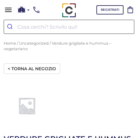
call
shopping_bag
REGISTRATI
Home
/
Uncategorized
/ Verdure grigliate e hummus –
vegetariano
< TORNA AL NEGOZIO