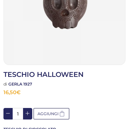
TESCHIO HALLOWEEN
di
GERLA 1927
16,50
€
remove
add
shopping_bag
AGGIUNGI