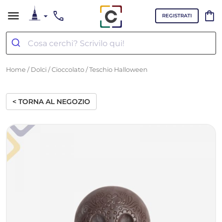
call
shopping_bag
REGISTRATI
Home
/
Dolci
/
Cioccolato
/ Teschio Halloween
< TORNA AL NEGOZIO