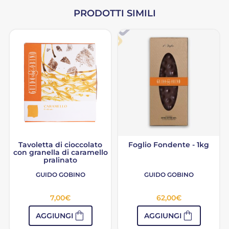
PRODOTTI SIMILI
Tavoletta di cioccolato
Foglio Fondente - 1kg
con granella di caramello
pralinato
GUIDO GOBINO
GUIDO GOBINO
7,00
€
62,00
€
shopping_bag
shopping_bag
AGGIUNGI
AGGIUNGI