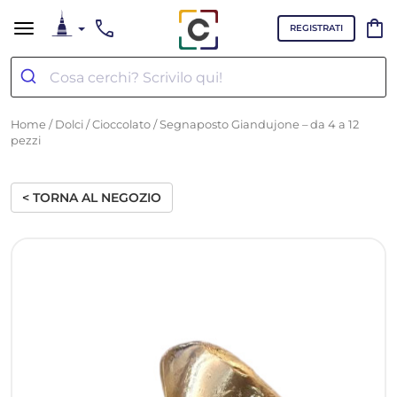
call
shopping_bag
REGISTRATI
Home
/
Dolci
/
Cioccolato
/ Segnaposto Giandujone – da 4 a 12
pezzi
< TORNA AL NEGOZIO