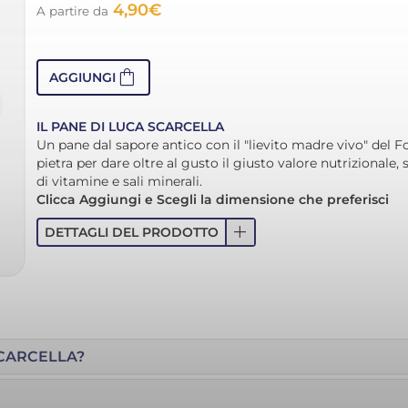
4,90
€
A partire da
shopping_bag
AGGIUNGI
IL PANE DI LUCA SCARCELLA
Un pane dal sapore antico con il "lievito madre vivo" del Fo
pietra per dare oltre al gusto il giusto valore nutrizionale,
di vitamine e sali minerali.
Clicca Aggiungi e Scegli la dimensione che preferisci
add
DETTAGLI DEL PRODOTTO
SCARCELLA?