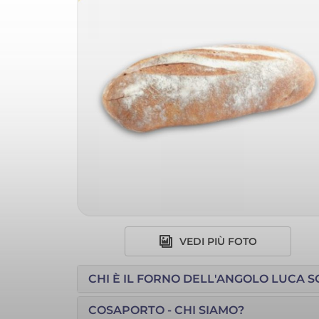
VEDI PIÙ FOTO
CHI È IL FORNO DELL'ANGOLO LUCA 
COSAPORTO - CHI SIAMO?