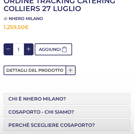
ORDINE TRACKING CATERING
COLLIERS 27 LUGLIO
di
NHERO MILANO
1.259,50
€
remove
add
shopping_bag
AGGIUNGI
add
DETTAGLI DEL PRODOTTO
CHI È NHERO MILANO?
COSAPORTO - CHI SIAMO?
PERCHÈ SCEGLIERE COSAPORTO?