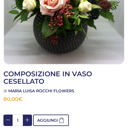
COMPOSIZIONE IN VASO
CESELLATO
di
MARIA LUISA ROCCHI FLOWERS
80,00
€
remove
add
shopping_bag
AGGIUNGI