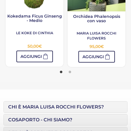
Kokedama Ficus Ginseng
Orchidea Phalenopsis
- Medio
con vaso
LE KOKE DI CINTHIA
MARIA LUISA ROCCHI
FLOWERS
50,00
€
95,00
€
shopping_bag
shopping_bag
AGGIUNGI
AGGIUNGI
CHI È MARIA LUISA ROCCHI FLOWERS?
COSAPORTO - CHI SIAMO?