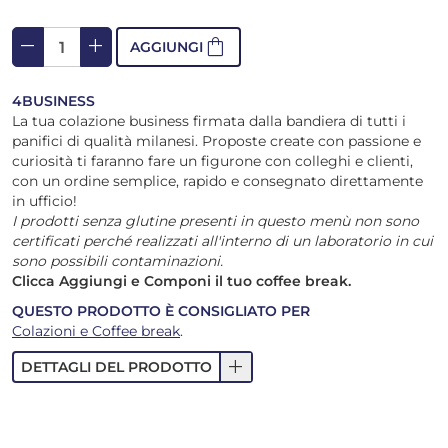
remove
add
shopping_bag
AGGIUNGI
4BUSINESS
La tua colazione business firmata dalla bandiera di tutti i
panifici di qualità milanesi. Proposte create con passione e
curiosità ti faranno fare un figurone con colleghi e clienti,
con un ordine semplice, rapido e consegnato direttamente
in ufficio!
I prodotti senza glutine presenti in questo menù non sono
certificati perché realizzati all'interno di un laboratorio in cui
sono possibili contaminazioni.
Clicca Aggiungi e Componi il tuo coffee break.
QUESTO PRODOTTO È CONSIGLIATO PER
Colazioni e Coffee break
.
add
DETTAGLI DEL PRODOTTO