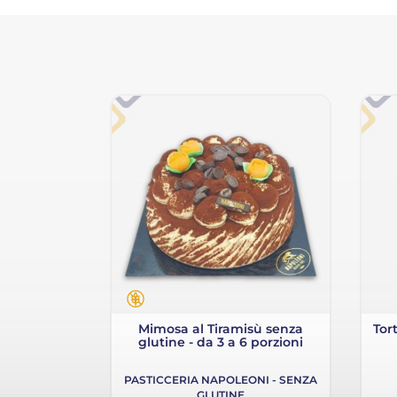
istacchio -
Mimosa al Tiramisù senza
Tor
ni
glutine - da 3 a 6 porzioni
IO FIORANI
PASTICCERIA NAPOLEONI - SENZA
GLUTINE