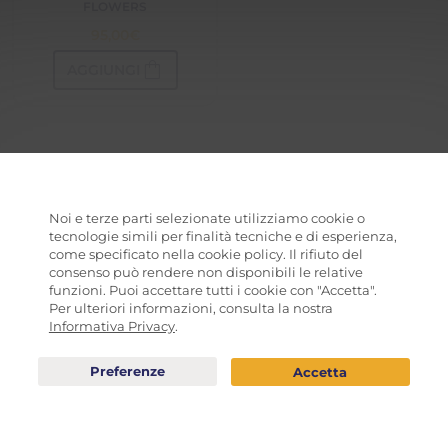
FLOWERS
95,00
€
shopping_bag
AGGIUNGI
DIVENTA UN NOSTRO PARTNER
Noi e terze parti selezionate utilizziamo cookie o
COME FUNZIONA
tecnologie simili per finalità tecniche e di esperienza,
come specificato nella cookie policy. Il rifiuto del
CHI SIAMO
consenso può rendere non disponibili le relative
TERMINI E CONDIZIONI
funzioni. Puoi accettare tutti i cookie con "Accetta".
Per ulteriori informazioni, consulta la nostra
INFORMATIVA PRIVACY
Informativa Privacy
.
COOKIE POLICY
BLOG
RISORSE AGGIUNTIVE
IL TUO CALENDARIO