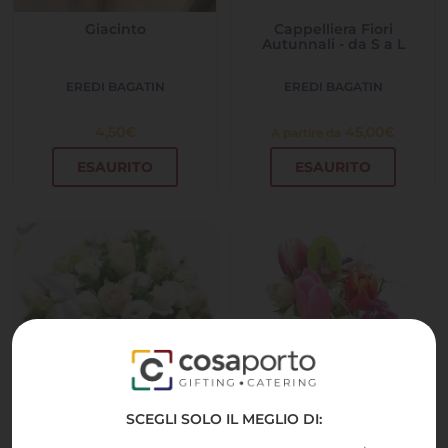
Giacinto
Cappelliera Fiori
Autunnali - da S a L
EREDI BAGATIN
EREDI BAGATIN
4,50
€
45,00
€
A partire da
ESAURITO
ESAURITO
SCEGLI SOLO IL MEGLIO DI: