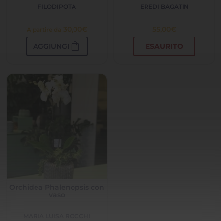
FILODIPOTA
EREDI BAGATIN
30,00
€
55,00
€
A partire da
shopping_bag
AGGIUNGI
ESAURITO
Orchidea Phalenopsis con
vaso
MARIA LUISA ROCCHI