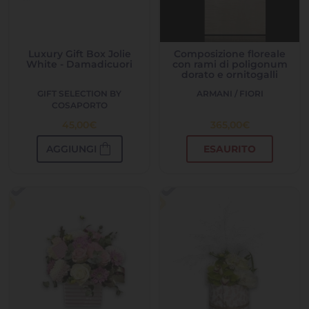
Luxury Gift Box Jolie
Composizione floreale
White - Damadicuori
con rami di poligonum
dorato e ornitogalli
GIFT SELECTION BY
ARMANI / FIORI
COSAPORTO
45,00
€
365,00
€
shopping_bag
AGGIUNGI
ESAURITO