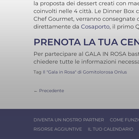
la proposta dei dessert creati con mae
coinvolti nelle 4 città. Le Dinner Box
Chef Gourmet, verranno consegnate co
direttamente da
Cosaporto
, il primo 
PRENOTA LA TUA CEN
Per partecipare al GALA IN ROSA bast
chiedere tutte le informazioni necessa
Tag
Il "Gala in Rosa" di Gomitolorosa Onlus
NAVIGAZIONE
←
Precedente
POST
DIVENTA UN NOSTRO PARTNER
COME FUNZ
RISORSE AGGIUNTIVE
IL TUO CALENDARIO