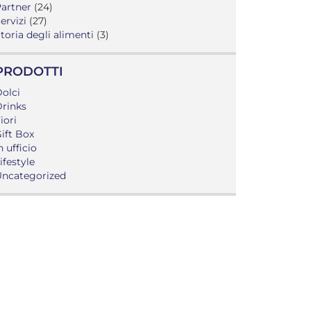
artner
(24)
ervizi
(27)
toria degli alimenti
(3)
PRODOTTI
olci
rinks
iori
ift Box
n ufficio
ifestyle
ncategorized