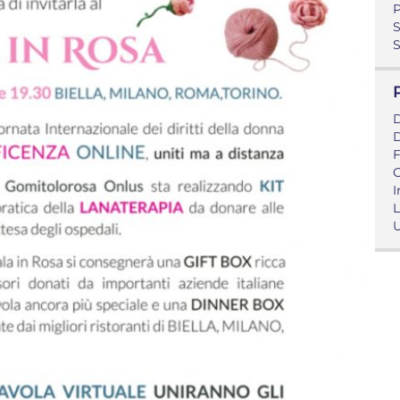
P
S
S
D
D
F
G
I
L
U