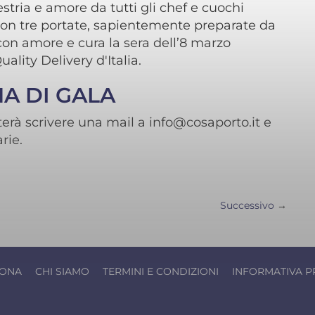
stria e amore da tutti gli chef e cuochi
 con tre portate, sapientemente preparate da
n amore e cura la sera dell’8 marzo
Quality Delivery d'Italia.
A DI GALA
erà scrivere una mail a info@cosaporto.it e
rie.
Successivo
→
IONA
CHI SIAMO
TERMINI E CONDIZIONI
INFORMATIVA P