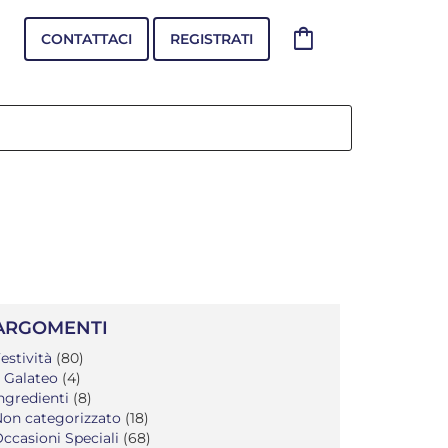
shopping_bag
CONTATTACI
REGISTRATI
ARGOMENTI
estività
(80)
l Galateo
(4)
ngredienti
(8)
on categorizzato
(18)
ccasioni Speciali
(68)