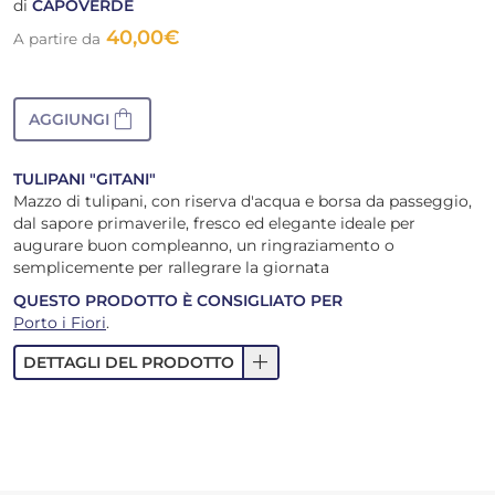
di
CAPOVERDE
40,00
€
A partire da
shopping_bag
AGGIUNGI
TULIPANI "GITANI"
Mazzo di tulipani, con riserva d'acqua e borsa da passeggio,
dal sapore primaverile, fresco ed elegante ideale per
augurare buon compleanno, un ringraziamento o
semplicemente per rallegrare la giornata
QUESTO PRODOTTO È CONSIGLIATO PER
Porto i Fiori
.
add
DETTAGLI DEL PRODOTTO