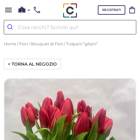
call
shopping_bag
REGISTRATI
Home
/
Fiori
/
Bouquet di Fiori
/ Tulipani “gitani”
< TORNA AL NEGOZIO