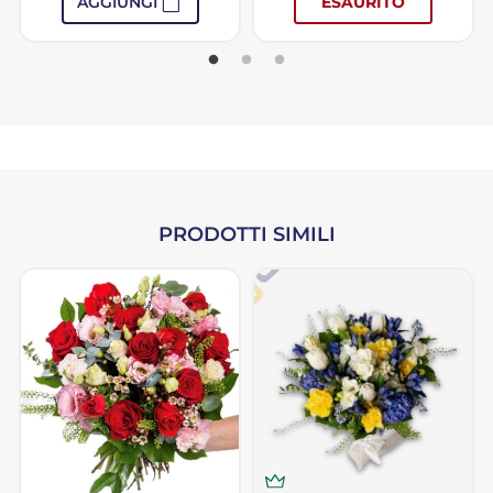
shopping_bag
AGGIUNGI
ESAURITO
PRODOTTI SIMILI