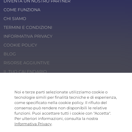
DIVENTA UN NOSTRO PARTNER
COME FUNZIONA
CHI SIAMO
TERMINI E CONDIZIONI
INFORMATIVA PRIVACY
COOKIE POLICY
BLOG
RISORSE AGGIUNTIVE
IL TUO CALENDARIO
© 2026 Cosaporto S.r.l.
P.IVA 14202471000
Noi e terze parti selezionate utilizziamo cookie o
COSAPORTO
® is a registered trademark
tecnologie simili per finalità tecniche e di esperienza,
come specificato nella cookie policy. Il rifiuto del
consenso può rendere non disponibili le relative
funzioni. Puoi accettare tutti i cookie con "Accetta".
Per ulteriori informazioni, consulta la nostra
Informativa Privacy
.