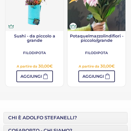
Sushi - da piccolo a
Potaquelmazzolindifiori -
grande
piccolo/grande
FILODIPOTA
FILODIPOTA
30,00
€
30,00
€
A partire da
A partire da
shopping_bag
shopping_bag
AGGIUNGI
AGGIUNGI
CHI È ADOLFO STEFANELLI?
COSAPORTO - CHI SIAMO?