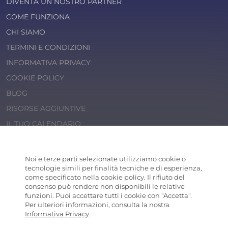
DIVENTA UN NOSTRO PARTNER
COME FUNZIONA
CHI SIAMO
TERMINI E CONDIZIONI
INFORMATIVA PRIVACY
COOKIE POLICY
BLOG
RISORSE AGGIUNTIVE
IL TUO CALENDARIO
© 2026 Cosaporto S.r.l.
P.IVA 14202471000
Noi e terze parti selezionate utilizziamo cookie o
COSAPORTO
® is a registered trademark
tecnologie simili per finalità tecniche e di esperienza,
come specificato nella cookie policy. Il rifiuto del
consenso può rendere non disponibili le relative
funzioni. Puoi accettare tutti i cookie con "Accetta".
Per ulteriori informazioni, consulta la nostra
Informativa Privacy
.