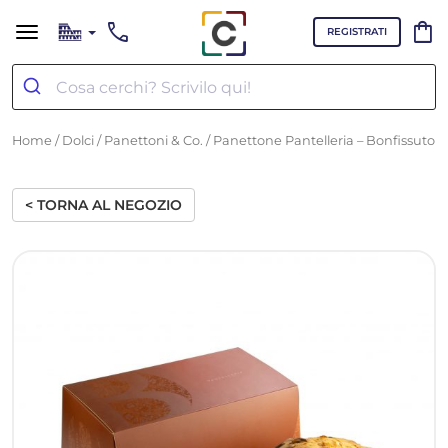
call
shopping_bag
REGISTRATI
Home
/
Dolci
/
Panettoni & Co.
/ Panettone Pantelleria – Bonfissuto
< TORNA AL NEGOZIO