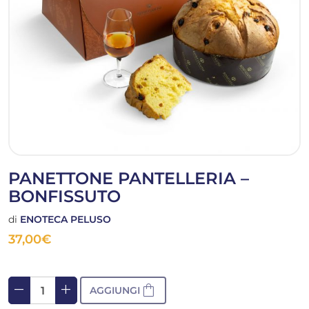
PANETTONE PANTELLERIA –
BONFISSUTO
di
ENOTECA PELUSO
37,00
€
remove
add
shopping_bag
AGGIUNGI