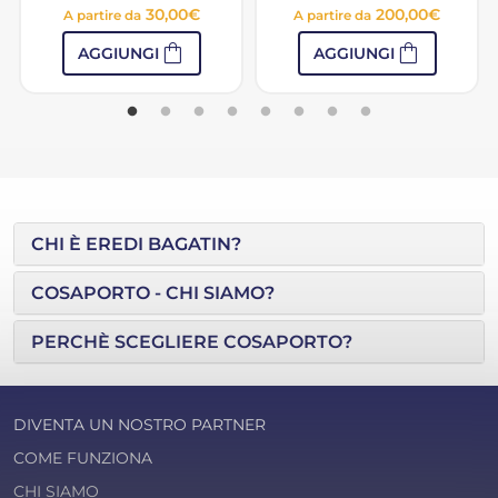
30,00
€
200,00
€
A partire da
A partire da
shopping_bag
shopping_bag
AGGIUNGI
AGGIUNGI
CHI È EREDI BAGATIN?
COSAPORTO - CHI SIAMO?
PERCHÈ SCEGLIERE COSAPORTO?
DIVENTA UN NOSTRO PARTNER
COME FUNZIONA
CHI SIAMO