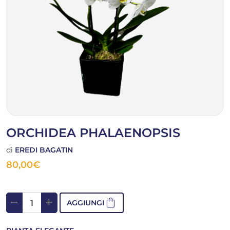
ORCHIDEA PHALAENOPSIS
di
EREDI BAGATIN
80,00
€
remove
add
shopping_bag
AGGIUNGI