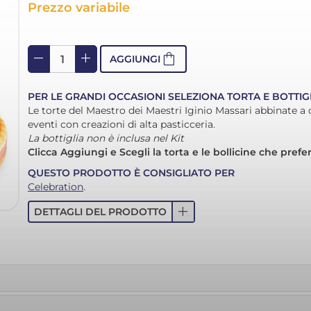
Prezzo variabile
remove
add
shopping_bag
AGGIUNGI
PER LE GRANDI OCCASIONI SELEZIONA TORTA E BOTTIG
Le torte del Maestro dei Maestri Iginio Massari abbinate a d
eventi con creazioni di alta pasticceria.
La bottiglia non è inclusa nel Kit
Clicca Aggiungi e Scegli la torta e le bollicine che prefer
QUESTO PRODOTTO È CONSIGLIATO PER
Celebration
.
add
DETTAGLI DEL PRODOTTO