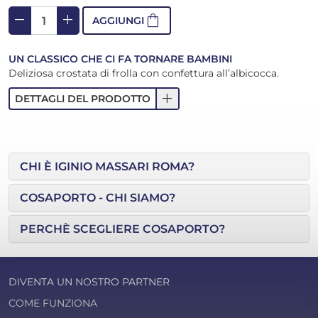
remove
add
shopping_bag
AGGIUNGI
UN CLASSICO CHE CI FA TORNARE BAMBINI
Deliziosa crostata di frolla con confettura all’albicocca.
add
DETTAGLI DEL PRODOTTO
CHI È IGINIO MASSARI ROMA?
COSAPORTO - CHI SIAMO?
PERCHÈ SCEGLIERE COSAPORTO?
DIVENTA UN NOSTRO PARTNER
COME FUNZIONA