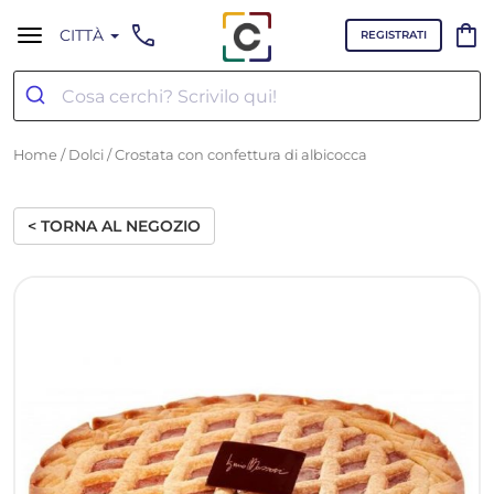
call
shopping_bag
CITTÀ
REGISTRATI
Home
/
Dolci
/ Crostata con confettura di albicocca
< TORNA AL NEGOZIO