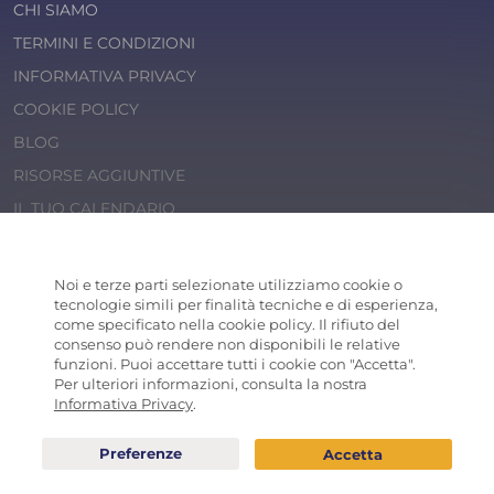
CHI SIAMO
TERMINI E CONDIZIONI
INFORMATIVA PRIVACY
COOKIE POLICY
BLOG
RISORSE AGGIUNTIVE
IL TUO CALENDARIO
© 2026 Cosaporto S.r.l.
P.IVA 14202471000
Noi e terze parti selezionate utilizziamo cookie o
COSAPORTO
® is a registered trademark
tecnologie simili per finalità tecniche e di esperienza,
come specificato nella cookie policy. Il rifiuto del
consenso può rendere non disponibili le relative
funzioni. Puoi accettare tutti i cookie con "Accetta".
Per ulteriori informazioni, consulta la nostra
Informativa Privacy
.