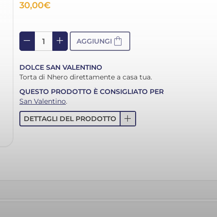
30,00
€
remove
add
shopping_bag
AGGIUNGI
DOLCE SAN VALENTINO
Torta di Nhero direttamente a casa tua.
QUESTO PRODOTTO È CONSIGLIATO PER
San Valentino
.
add
DETTAGLI DEL PRODOTTO