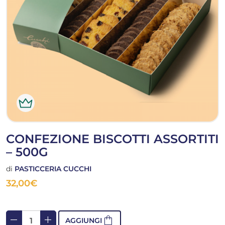
CONFEZIONE BISCOTTI ASSORTITI
– 500G
di
PASTICCERIA CUCCHI
32,00
€
remove
add
shopping_bag
AGGIUNGI