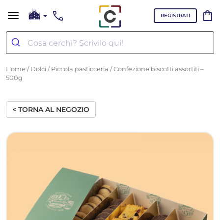
call
shopping_bag
REGISTRATI
Home
/
Dolci
/
Piccola pasticceria
/ Confezione biscotti assortiti –
500g
< TORNA AL NEGOZIO