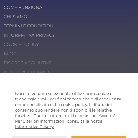
COME FUNZIONA
CHI SIAMO
TERMINI E CONDIZIONI
INFORMATIVA PRIVACY
COOKIE POLICY
BLOG
RISORSE AGGIUNTIVE
IL TUO CALENDARIO
© 2026 Cosaporto S.r.l.
P.IVA 14202471000
Noi e terze parti selezionate utilizziamo cookie o
COSAPORTO
® is a registered trademark
tecnologie simili per finalità tecniche e di esperienza,
come specificato nella cookie policy. Il rifiuto del
consenso può rendere non disponibili le relative
funzioni. Puoi accettare tutti i cookie con "Accetta".
Per ulteriori informazioni, consulta la nostra
Informativa Privacy
.