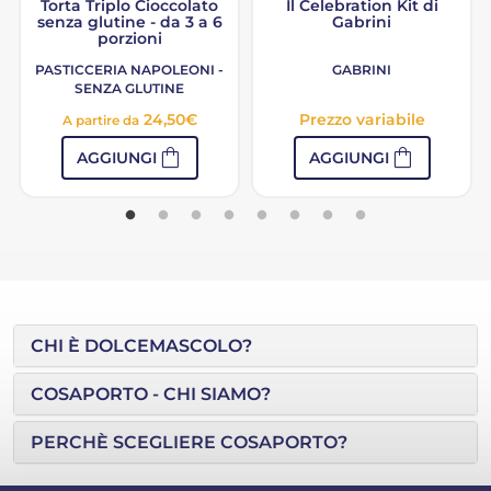
Torta Triplo Cioccolato
Il Celebration Kit di
senza glutine - da 3 a 6
Gabrini
porzioni
PASTICCERIA NAPOLEONI -
GABRINI
SENZA GLUTINE
24,50
€
Prezzo variabile
A partire da
shopping_bag
shopping_bag
AGGIUNGI
AGGIUNGI
CHI È DOLCEMASCOLO?
COSAPORTO - CHI SIAMO?
PERCHÈ SCEGLIERE COSAPORTO?