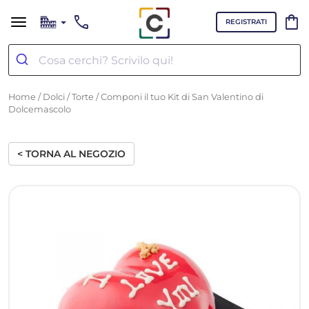
call
shopping_bag
REGISTRATI
Home
/
Dolci
/
Torte
/ Componi il tuo Kit di San Valentino di
Dolcemascolo
< TORNA AL NEGOZIO