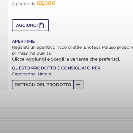
63,00
€
A partire da
shopping_bag
AGGIUNGI
APERITIME
Regalati un aperitivo ricco di stile. Enoteca Peluso propo
primissima qualità.
Clicca Aggiungi e Scegli la variante che preferisci.
QUESTO PRODOTTO È CONSIGLIATO PER
Capodanno
,
Natale
.
add
DETTAGLI DEL PRODOTTO