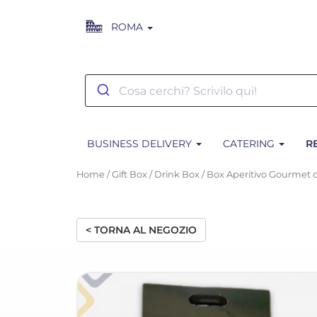
ROMA
BUSINESS DELIVERY
CATERING
R
Home
/
Gift Box
/
Drink Box
/ Box Aperitivo Gourme
< TORNA AL NEGOZIO