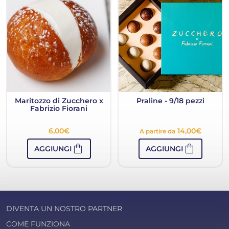
Maritozzo di Zucchero x
Praline - 9/18 pezzi
Fabrizio Fiorani
6,00
€
14,00
€
A partire da
shopping_bag
shopping_bag
AGGIUNGI
AGGIUNGI
DIVENTA UN NOSTRO PARTNER
COME FUNZIONA