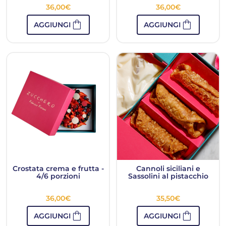
36,00
€
36,00
€
shopping_bag
shopping_bag
AGGIUNGI
AGGIUNGI
Crostata crema e frutta -
Cannoli siciliani e
4/6 porzioni
Sassolini al pistacchio
36,00
€
35,50
€
shopping_bag
shopping_bag
AGGIUNGI
AGGIUNGI