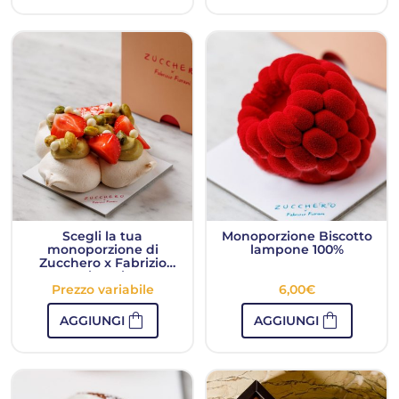
Scegli la tua
Monoporzione Biscotto
monoporzione di
lampone 100%
Zucchero x Fabrizio
Fiorani
Prezzo variabile
6,00
€
shopping_bag
shopping_bag
AGGIUNGI
AGGIUNGI