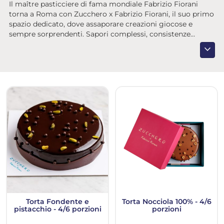
Il maître pasticciere di fama mondiale Fabrizio Fiorani
torna a Roma con Zucchero x Fabrizio Fiorani, il suo primo
spazio dedicato, dove assaporare creazioni giocose e
sempre sorprendenti. Sapori complessi, consistenze
inattese e interpretazioni creative dei dolci più famosi vi
expand_more
attendono da Zucchero per momenti da condividere. Con
lo scopo di “regalare momenti di felicità", l’approccio di
Fiorani rispecchia la ricerca del piacere tipica di Roma,
aggiungendo un tocco inaspettato anche alla vostra
esperienza presso il Ristorante Giano del W Rome, di cui lo
chef cura tutti i dessert.
Torta Fondente e
Torta Nocciola 100% - 4/6
pistacchio - 4/6 porzioni
porzioni