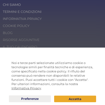
CHI SIAMO
TERMINI E CONDIZIONI
INFORMATIVA PRIVACY
COOKIE POLICY
BLOG
RISORSE AGGIUNTIVE
IL TUO CALENDARIO
© 2026 Cosaporto S.r.l.
P.IVA 14202471000
Noi e terze parti selezionate utilizziamo cookie o
COSAPORTO
® is a registered trademark
tecnologie simili per finalità tecniche e di esperienza,
come specificato nella cookie policy. Il rifiuto del
consenso può rendere non disponibili le relative
funzioni. Puoi accettare tutti i cookie con "Accetta".
Per ulteriori informazioni, consulta la nostra
Informativa Privacy
.