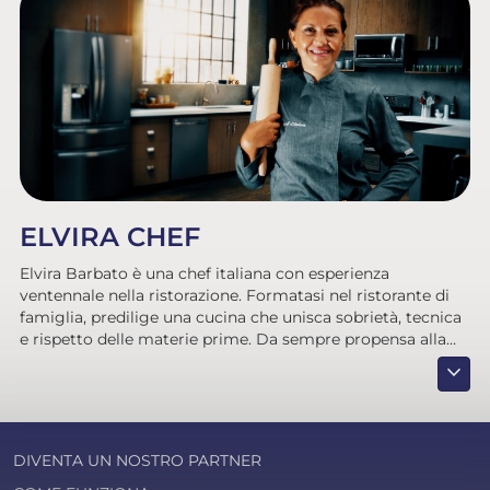
ELVIRA CHEF
Elvira Barbato è una chef italiana con esperienza
ventennale nella ristorazione. Formatasi nel ristorante di
famiglia, predilige una cucina che unisca sobrietà, tecnica
e rispetto delle materie prime. Da sempre propensa alla
sperimentazione culinaria, intende il cibo e la cucina come
expand_more
evoluzione continua e fusione della Cucina Mediterranea,
con contaminazioni di sapori, aromi e associazioni
originali che il mondo agro-alimentare, anche biologico,
fornisce, in integrazione con le conoscenze salutistiche
DIVENTA UN NOSTRO PARTNER